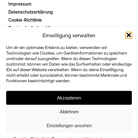
Impressum
Datenschutzerklärung
Cookie-Richtlinie
Barrierefreiheitserklärung
Einwilligung verwalten
Interner Bereich
Um dir ein optimales Erlebnis zu bieten, verwenden wir
Technologien wie Cookies, um Geräteinformationen zu speichern
bundesministerium
und/oder darauf zuzugreifen. Wenn du diesen Technologien
für
zustimmst, können wir Daten wie das Surfverhalten oder eindeutige
familie
IDs auf dieser Website verarbeiten. Wenn du deine Einwillligung
nicht erteilst oder zurückziehst, können bestimmte Merkmale und
senioren
Funktionen beeinträchtigt werden.
frauen
und
jugend
Akzeptieren
Demokratie
leben
Ablehnen
Einstellungen ansehen