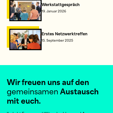
Werkstattgespräch
Werkstattgespräch
Werkstattgespräch
19. Januar 2026
Erstes
Erstes
Erstes Netzwerktreffen
Netzwerktreffen
Netzwerktreffen
15. September 2025
Wir freuen uns auf den
gemeinsamen
Austausch
mit euch.