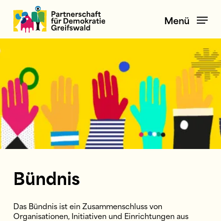
Skip
to
Menü
main
content
Bündnis
Das Bündnis ist ein Zusammenschluss von
Organisationen, Initiativen und Einrichtungen aus