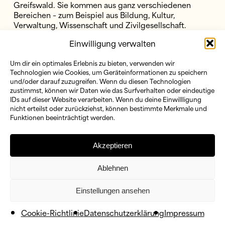
Greifswald. Sie kommen aus ganz verschiedenen
Bereichen – zum Beispiel aus Bildung, Kultur,
Verwaltung, Wissenschaft und Zivilgesellschaft.
Einwilligung verwalten
Gemeinsam gestalten sie die Partnerschaft für
Demokratie. Im Bündnis wird beraten:
Um dir ein optimales Erlebnis zu bieten, verwenden wir
welche Ziele sich die Partnerschaft setzt
Technologien wie Cookies, um Geräteinformationen zu speichern
wie Demokratie, Vielfalt und Beteiligung in
und/oder darauf zuzugreifen. Wenn du diesen Technologien
Greifswald gestärkt werden können
zustimmst, können wir Daten wie das Surfverhalten oder eindeutige
IDs auf dieser Website verarbeiten. Wenn du deine Einwillligung
welche Projekte gefördert werden sollen
nicht erteilst oder zurückziehst, können bestimmte Merkmale und
Funktionen beeinträchtigt werden.
Das Bündnis entscheidet über alle Projektanträge mit
Akzeptieren
einem Förderbedarf über 5.000 Euro.
Für kleinere Projekte bis 5.000 Euro gibt es den
Begleitausschuss. Dieser Ausschuss setzt sich aus
Ablehnen
Vertreter*innen des Bündnisses zusammen und
kommt etwa alle zwei Monate zusammen, um über
Einstellungen ansehen
diese Anträge zu entscheiden.
Cookie-Richtlinie
Datenschutzerklärung
Impressum
Im Bündnis sind alle Mitglieder gleichberechtigt. Sie