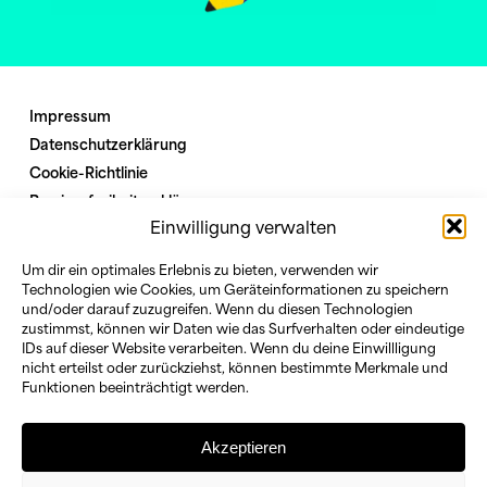
Impressum
Datenschutzerklärung
Cookie-Richtlinie
Barrierefreiheitserklärung
Einwilligung verwalten
Interner Bereich
Um dir ein optimales Erlebnis zu bieten, verwenden wir
Technologien wie Cookies, um Geräteinformationen zu speichern
bundesministerium
und/oder darauf zuzugreifen. Wenn du diesen Technologien
für
zustimmst, können wir Daten wie das Surfverhalten oder eindeutige
familie
IDs auf dieser Website verarbeiten. Wenn du deine Einwillligung
nicht erteilst oder zurückziehst, können bestimmte Merkmale und
senioren
Funktionen beeinträchtigt werden.
frauen
und
jugend
Akzeptieren
Demokratie
leben